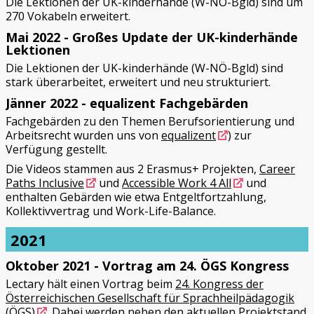
Die Lektionen der UK-kinderhände (W-NÖ-Bgld) sind um
270 Vokabeln erweitert.
Mai 2022 - Großes Update der UK-kinderhände
Lektionen
Die Lektionen der UK-kinderhände (W-NÖ-Bgld) sind
stark überarbeitet, erweitert und neu strukturiert.
Jänner 2022 - equalizent Fachgebärden
Fachgebärden zu den Themen Berufsorientierung und
Arbeitsrecht wurden uns von
equalizent
) zur
Verfügung gestellt.
Die Videos stammen aus 2 Erasmus+ Projekten,
Career
Paths Inclusive
und
Accessible Work 4 All
und
enthalten Gebärden wie etwa Entgeltfortzahlung,
Kollektivvertrag und Work-Life-Balance.
2021
Oktober 2021 - Vortrag am 24. ÖGS Kongress
Lectary hält einen Vortrag beim
24. Kongress der
Österreichischen Gesellschaft für Sprachheilpädagogik
(ÖGS)
. Dabei werden neben den aktuellen Projektstand